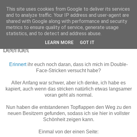
This site uses cookies from Google to deliver its services
Maschenerie
and to analyze traffic. Your IP address and user-agent are
shared with Google along with performance and security
metrics to ensure quality of service, generate usage
statistics, and to detect and address abuse.
07.01.2011
Double-Face-Versuch erfolgreich
LEARN MORE
GOT IT
beendet
Erinnert
ihr euch noch daran, dass ich mich im Double-
Face-Stricken versucht habe?
Aller Anfang war schwer, aber ich denke, ich habe es
kapiert, auch wenn das stricken natürlich etwas langsamer
voran geht als normal.
Nun haben die entstandenen Topflappen den Weg zu den
neuen Besitzern gefunden, sodass ich sie hier in vollster
Schönheit zeigen kann.
Einmal von der einen Seite: