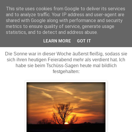
This site uses cookies from Google to deliver its services
Maschenerie
and to analyze traffic. Your IP address and user-agent are
shared with Google along with performance and security
metrics to ensure quality of service, generate usage
statistics, and to detect and address abuse.
04.03.2011
Sonnes Feierabend
LEARN MORE
GOT IT
Die Sonne war in dieser Woche äußerst fleißig, sodass sie
sich ihren heutigen Feierabend mehr als verdient hat. Ich
habe sie beim Tschüss-Sagen heute mal bildlich
festgehalten: