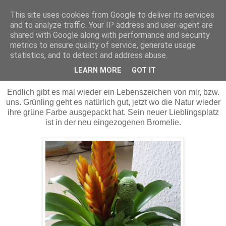
This site uses cookies from Google to deliver its services
Maschenerie
and to analyze traffic. Your IP address and user-agent are
shared with Google along with performance and security
metrics to ensure quality of service, generate usage
statistics, and to detect and address abuse.
20.04.2011
Frohe Ostern
LEARN MORE
GOT IT
Endlich gibt es mal wieder ein Lebenszeichen von mir, bzw.
uns. Grünling geht es natürlich gut, jetzt wo die Natur wieder
ihre grüne Farbe ausgepackt hat. Sein neuer Lieblingsplatz
ist in der neu eingezogenen Bromelie.