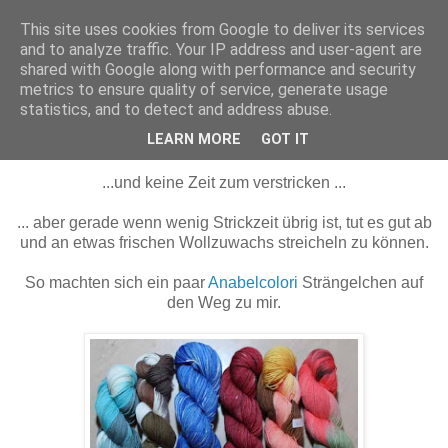
This site uses cookies from Google to deliver its services
Maschenerie
and to analyze traffic. Your IP address and user-agent are
shared with Google along with performance and security
metrics to ensure quality of service, generate usage
statistics, and to detect and address abuse.
27.01.2012
Wollnachschub...
LEARN MORE
GOT IT
...und keine Zeit zum verstricken ...
... aber gerade wenn wenig Strickzeit übrig ist, tut es gut ab
und an etwas frischen Wollzuwachs streicheln zu können.
So machten sich ein paar
Anabelcolori
Strängelchen auf
den Weg zu mir.