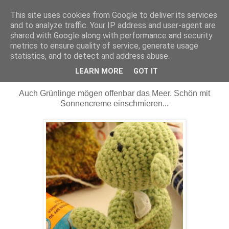
This site uses cookies from Google to deliver its services
Maschenerie
and to analyze traffic. Your IP address and user-agent are
shared with Google along with performance and security
metrics to ensure quality of service, generate usage
statistics, and to detect and address abuse.
31.05.2012
Grünling am Atlantik
LEARN MORE
GOT IT
Auch Grünlinge mögen offenbar das Meer. Schön mit
Sonnencreme einschmieren...