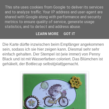
This site uses cookies from Google to deliver its services
Maschenerie
and to analyze traffic. Your IP address and user-agent are
shared with Google along with performance and security
metrics to ensure quality of service, generate usage
statistics, and to detect and address abuse.
26.07.2010
Rollende Geburtstagsgrüße
LEARN MORE
GOT IT
Die Karte dürfte inzwischen beim Empfänger angekommen
sein, sodass ich sie hier zeigen kann. Diesmal sehr sehr
einfach gehalten. Der Stempel ist (wie immer) von Penny
Black und ist mit Wasserfarben coloriert. Das Blümchen ist
gehäkelt, der Bottlecup selbst(platt)gemacht.