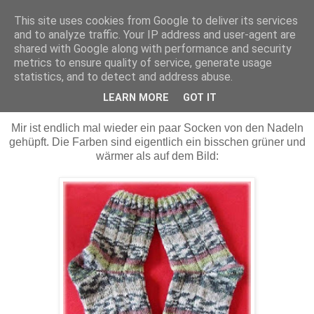
This site uses cookies from Google to deliver its services
Maschenerie
and to analyze traffic. Your IP address and user-agent are
shared with Google along with performance and security
metrics to ensure quality of service, generate usage
statistics, and to detect and address abuse.
18.09.2010
Socken - 7/2010
LEARN MORE
GOT IT
Mir ist endlich mal wieder ein paar Socken von den Nadeln
gehüpft. Die Farben sind eigentlich ein bisschen grüner und
wärmer als auf dem Bild: