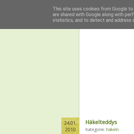
This site uses cookies from Google to d
are shared with Google along with perf
Home
Linksammlu
statistics, and to detect and address 
Häkelteddys
24.01.
24.01.
2010
2010
Kategorie:
häkeln