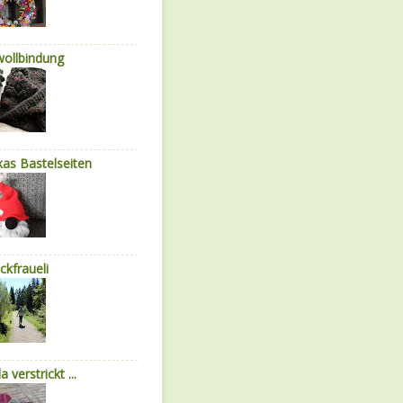
wollbindung
as Bastelseiten
ickfraueli
a verstrickt ...