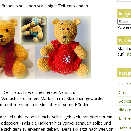
ärchen sind schon vor einiger Zeit entstanden.
find y
Power
Faceb
Masche
auf
Fa
Kateg
strick
: Der Franz. Er war mein erster Versuch.
Grünl
r Versuch ist dann ein Mädchen mit Kleidchen geworden
Sock
 nicht mehr bei mir, sind aber in guten Händen.
dies 
 der Felix. Ihn habe ich nicht selbst gehäkelt, sondern vor ein
Karte
adoptiert. (Falls die Häklerin hier vorbei schauen sollte und
häkel
ie sich gern zu erkennen geben.) Der Felix sitzt nach wie vor