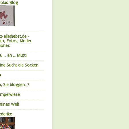
olas Blog
z-allerliebst.de -
o, Fotos, Kinder,
hönes
u ... äh ... Mutti
ne Sucht die Socken
a
, Sie bloggen...?
empelwiese
stinas Welt
ederike