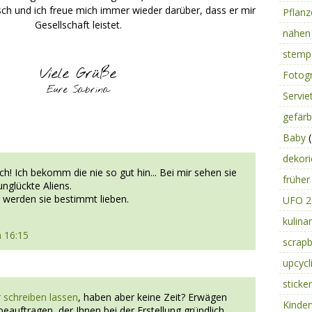
ch und ich freue mich immer wieder darüber, dass er mir
Pflan
Gesellschaft leistet.
nähe
stemp
Viele Grüße
Fotog
Eure Sabrina
Servie
gefär
Baby
(
dekor
ich! Ich bekomm die nie so gut hin... Bei mir sehen sie
frühe
nglückte Aliens.
 werden sie bestimmt lieben.
UFO 
kulina
 16:15
scrap
upcycl
sticke
r schreiben lassen
, haben aber keine Zeit? Erwägen
Kinde
 beauftragen, der Ihnen bei der Erstellung gründlich