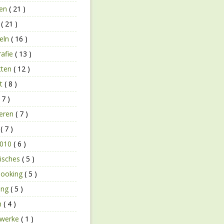
zen
( 21 )
n
( 21 )
eln
( 16 )
rafie
( 13 )
tten
( 12 )
bt
( 8 )
 7 )
ieren
( 7 )
r
( 7 )
2010
( 6 )
risches
( 5 )
booking
( 5 )
ing
( 5 )
n
( 4 )
rwerke
( 1 )