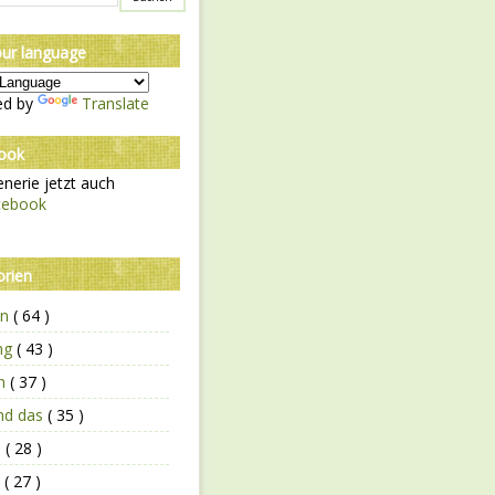
our language
ed by
Translate
ook
nerie jetzt auch
cebook
orien
en
( 64 )
ing
( 43 )
en
( 37 )
und das
( 35 )
n
( 28 )
n
( 27 )