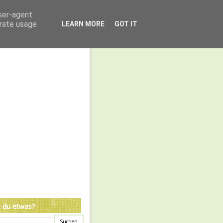
user-agent
erate usage
LEARN MORE
GOT IT
 du etwas?