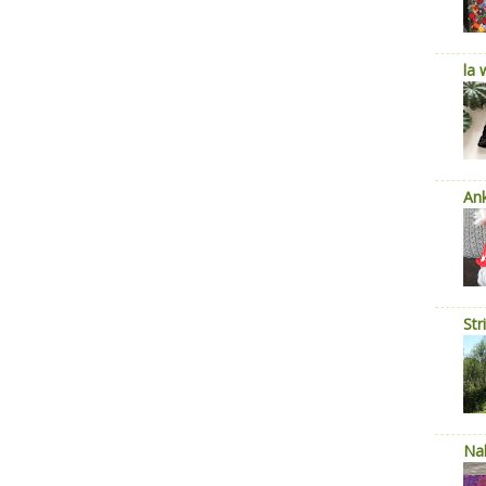
la 
Ank
Str
Nal