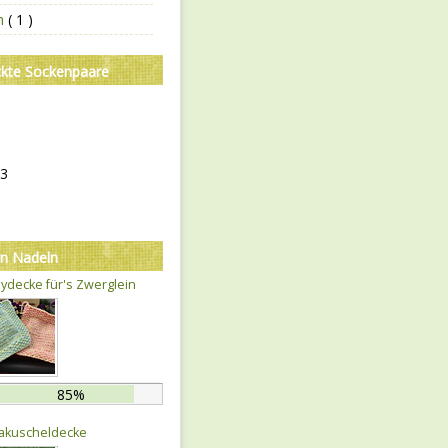
en
( 1 )
ckte Sockenpaare
13
en Nadeln
ydecke für's Zwerglein
85%
akuscheldecke