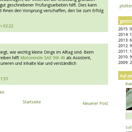
gut geschriebener Prüfungsarbeiten hilft. Dies kann
plott
 Ihnen den Vorsprung verschaffen, den Sie zum Erfolg
gestri
m 02:22
2015: 0
2014: 1
2013: 6
2012: 9
2011: 
zeigt, wie wichtig kleine Dinge im Alltag sind. Beim
2010: 9
eiben hilft
Motorenöle SAE 5W-40
als Assistent,
2009: 2
urieren und Inhalte klar und verständlich
Auf d
11:51
Bab
hen
Startseite
Neuerer Post
Sof