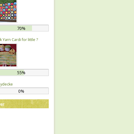
70%
 Yarn Cardi for little ?
55%
ydecke
0%
er