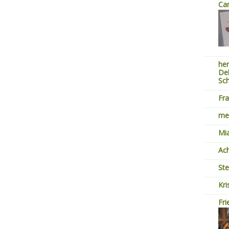
Car
her
Dek
Sc
Fra
mei
Mi
Ach
St
Kri
Fri