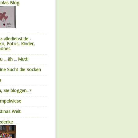
olas Blog
z-allerliebst.de -
o, Fotos, Kinder,
hönes
u ... äh ... Mutti
ne Sucht die Socken
a
, Sie bloggen...?
empelwiese
stinas Welt
ederike