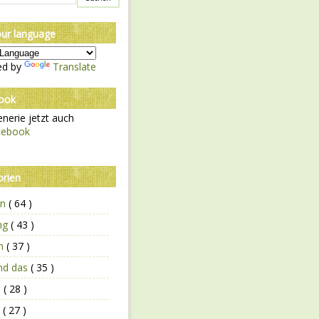
our language
ed by
Translate
ook
nerie jetzt auch
cebook
orien
en
( 64 )
ing
( 43 )
en
( 37 )
und das
( 35 )
n
( 28 )
n
( 27 )