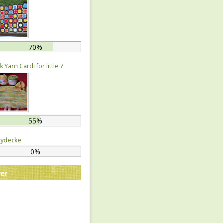
70%
 Yarn Cardi for little ?
55%
ydecke
0%
er