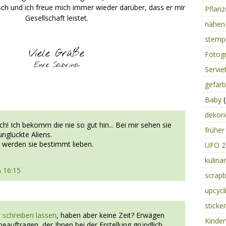
ch und ich freue mich immer wieder darüber, dass er mir
Pflan
Gesellschaft leistet.
nähe
stemp
Viele Grüße
Fotog
Eure Sabrina
Servie
gefär
Baby
(
dekor
ich! Ich bekomm die nie so gut hin... Bei mir sehen sie
frühe
nglückte Aliens.
 werden sie bestimmt lieben.
UFO 
kulina
 16:15
scrap
upcycl
sticke
r schreiben lassen
, haben aber keine Zeit? Erwägen
Kinde
 beauftragen, der Ihnen bei der Erstellung gründlich