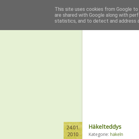
This site uses cookies from Google to d
are shared with Google along with perf
Home
Linksammlu
statistics, and to detect and address 
Häkelteddys
24.01.
24.01.
2010
2010
Kategorie:
häkeln