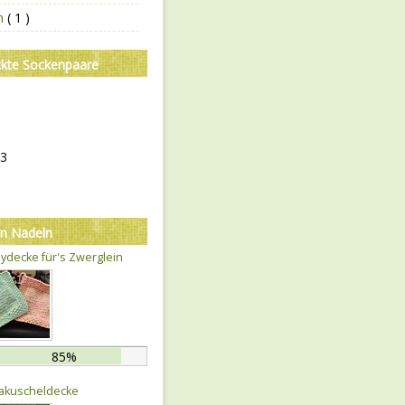
en
( 1 )
ckte Sockenpaare
13
en Nadeln
ydecke für's Zwerglein
85%
akuscheldecke