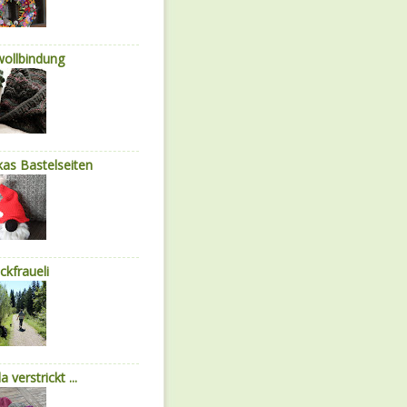
wollbindung
as Bastelseiten
ickfraueli
a verstrickt ...