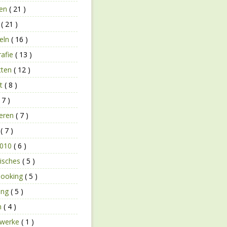
zen
( 21 )
n
( 21 )
eln
( 16 )
rafie
( 13 )
tten
( 12 )
bt
( 8 )
 7 )
ieren
( 7 )
r
( 7 )
2010
( 6 )
risches
( 5 )
booking
( 5 )
ing
( 5 )
n
( 4 )
rwerke
( 1 )