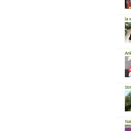
la 
Ank
Str
Nal