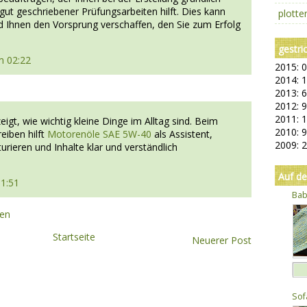
gut geschriebener Prüfungsarbeiten hilft. Dies kann
plott
 Ihnen den Vorsprung verschaffen, den Sie zum Erfolg
gestri
m 02:22
2015: 0
2014: 1
2013: 6
2012: 9
2011: 
zeigt, wie wichtig kleine Dinge im Alltag sind. Beim
2010: 9
eiben hilft
Motorenöle SAE 5W-40
als Assistent,
2009: 2
urieren und Inhalte klar und verständlich
Auf d
11:51
Bab
hen
Startseite
Neuerer Post
Sof