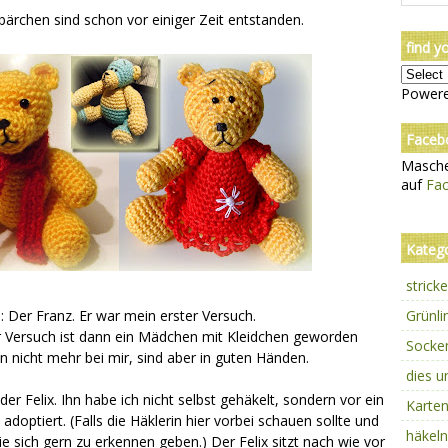
ärchen sind schon vor einiger Zeit entstanden.
find y
Power
Faceb
Masche
auf
Fa
Kateg
strick
: Der Franz. Er war mein erster Versuch.
Grünl
r Versuch ist dann ein Mädchen mit Kleidchen geworden
Sock
 nicht mehr bei mir, sind aber in guten Händen.
dies 
 der Felix. Ihn habe ich nicht selbst gehäkelt, sondern vor ein
Karte
adoptiert. (Falls die Häklerin hier vorbei schauen sollte und
häkel
ie sich gern zu erkennen geben.) Der Felix sitzt nach wie vor