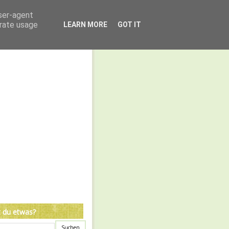
user-agent
erate usage
LEARN MORE
GOT IT
 du etwas?