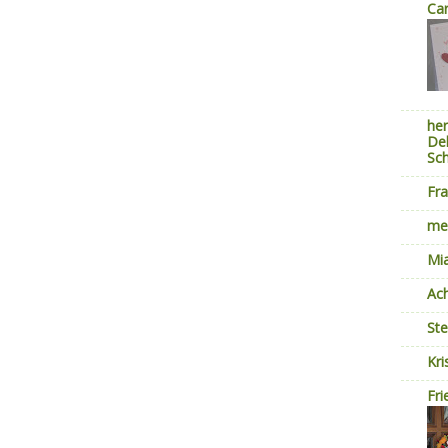
Car
her
Dek
Sc
Fra
mei
Mi
Ach
St
Kri
Fri