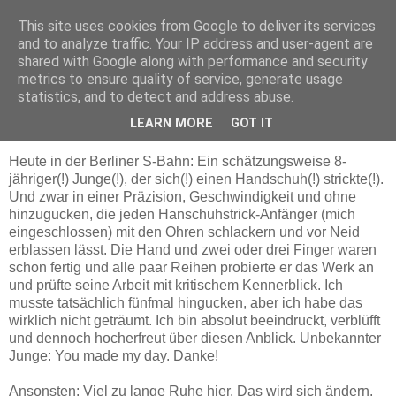
This site uses cookies from Google to deliver its services
Maschenerie
and to analyze traffic. Your IP address and user-agent are
shared with Google along with performance and security
metrics to ensure quality of service, generate usage
statistics, and to detect and address abuse.
01.02.2013
beeindruckend
LEARN MORE
GOT IT
Heute in der Berliner S-Bahn: Ein schätzungsweise 8-
jähriger(!) Junge(!), der sich(!) einen Handschuh(!) strickte(!).
Und zwar in einer Präzision, Geschwindigkeit und ohne
hinzugucken, die jeden Hanschuhstrick-Anfänger (mich
eingeschlossen) mit den Ohren schlackern und vor Neid
erblassen lässt. Die Hand und zwei oder drei Finger waren
schon fertig und alle paar Reihen probierte er das Werk an
und prüfte seine Arbeit mit kritischem Kennerblick. Ich
musste tatsächlich fünfmal hingucken, aber ich habe das
wirklich nicht geträumt. Ich bin absolut beeindruckt, verblüfft
und dennoch hocherfreut über diesen Anblick. Unbekannter
Junge: You made my day. Danke!
Ansonsten: Viel zu lange Ruhe hier. Das wird sich ändern.